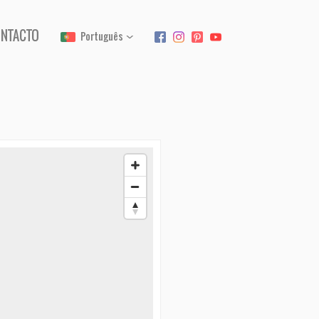
NTACTO
Português
›
English