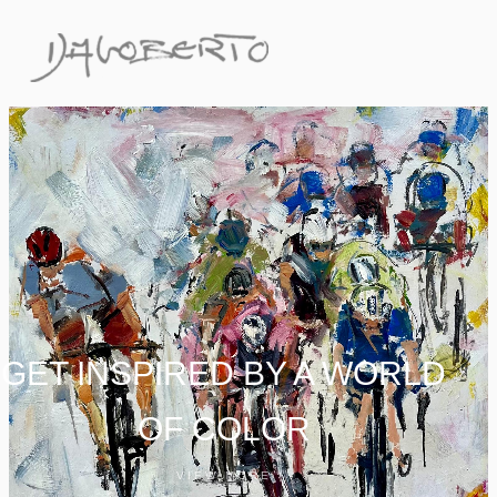
GET INSPIRED BY A WORLD
OF COLOR
VIEW MORE