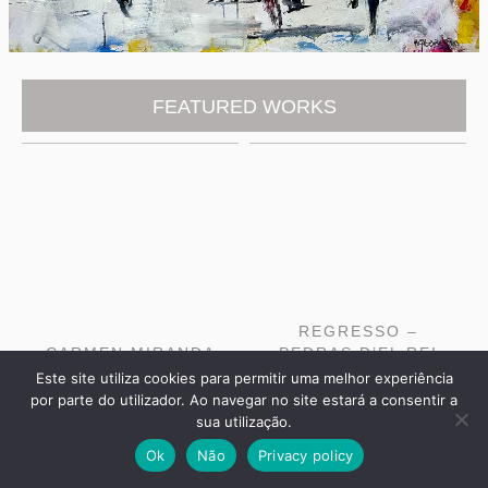
FEATURED WORKS
REGRESSO –
CARMEN MIRANDA
PEDRAS D’EL REI
| 2021
– TAVIRA | 2019
Este site utiliza cookies para permitir uma melhor experiência
Acrílico s/ tela | 76,5 x 110 cm
Acrylic on canvas | 110 x 110 cm
por parte do utilizador. Ao navegar no site estará a consentir a
sua utilização.
Ok
Não
Privacy policy